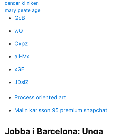
cancer kliniken
mary peate age
QcB
wQ
Oxpz
aIHVx
xGF
JDslZ
Process oriented art
Malin karlsson 95 premium snapchat
Jobba i Barcelona: Unga