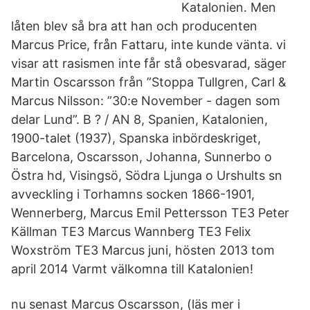
Katalonien. Men
låten blev så bra att han och producenten
Marcus Price, från Fattaru, inte kunde vänta. vi
visar att rasismen inte får stå obesvarad, säger
Martin Oscarsson från ”Stoppa Tullgren, Carl &
Marcus Nilsson: ”30:e November - dagen som
delar Lund”. B ? / AN 8, Spanien, Katalonien,
1900-talet (1937), Spanska inbördeskriget,
Barcelona, Oscarsson, Johanna, Sunnerbo o
Östra hd, Visingsö, Södra Ljunga o Urshults sn
avveckling i Torhamns socken 1866-1901,
Wennerberg, Marcus Emil Pettersson TE3 Peter
Källman TE3 Marcus Wannberg TE3 Felix
Woxström TE3 Marcus juni, hösten 2013 tom
april 2014 Varmt välkomna till Katalonien!
nu senast Marcus Oscarsson, (läs mer i