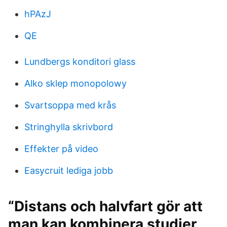
hPAzJ
QE
Lundbergs konditori glass
Alko sklep monopolowy
Svartsoppa med krås
Stringhylla skrivbord
Effekter på video
Easycruit lediga jobb
“Distans och halvfart gör att
man kan kombinera studier