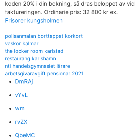
koden 20% i din bokning, så dras beloppet av vid
faktureringen. Ordinarie pris: 32 800 kr ex.
Frisorer kungsholmen
polisanmalan borttappat korkort
vaskor kalmar
the locker room karlstad
restaurang karlshamn
nti handelsgymnasiet lärare
arbetsgivaravgift pensionar 2021
DmRAj
vYvL
wm
rvZX
QbeMC