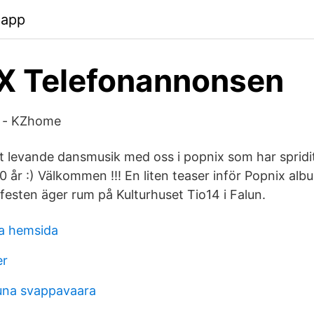
.app
X Telefonannonsen
у - KZhome
lut levande dansmusik med oss i popnix som har spridi
0 år :) Välkommen !!! En liten teaser inför Popnix al
festen äger rum på Kulturhuset Tio14 i Falun.
a hemsida
er
runa svappavaara