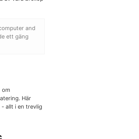
 computer and
de ett gäng
a om
atering. Här
allt i en trevlig
c