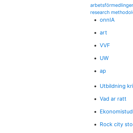
arbetsförmedlingen
research methodol
onnIA
art
VVF
UW
ap
Utbildning k
Vad ar ratt
Ekonomistud
Rock city st