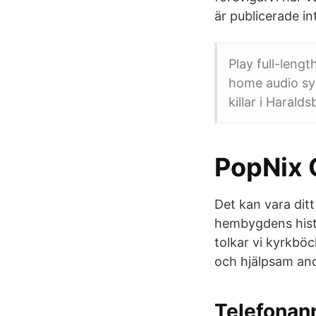
är publicerade in
Play full-leng
home audio sys
killar i Haral
PopNix O
Det kan vara dit
hembygdens histo
tolkar vi kyrkböck
och hjälpsam an
‎Telefona