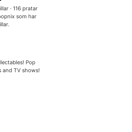
lar · 116 pratar
popnix som har
lar.
lectables! Pop
cs and TV shows!