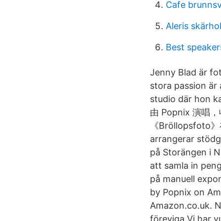
Cafe brunnsv
Aleris skärh
Best speaker
Jenny Blad är fot
stora passion är 
studio där hon 
由 Popnix 演唱
《Bröllopsfo
arrangerar stödg
på Storängen i Nå
att samla in pen
på manuell expon
by Popnix on Am
Amazon.co.uk. Ned
föreviga.Vi har 