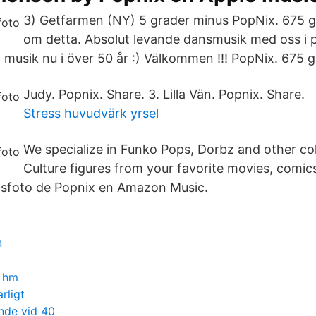
3) Getfarmen (NY) 5 grader minus PopNix. 675 gil
om detta. Absolut levande dansmusik med oss i 
h musik nu i över 50 år :) Välkommen !!! PopNix. 675 gil
Judy. Popnix. Share. 3. Lilla Vän. Popnix. Share.
Stress huvudvärk yrsel
We specialize in Funko Pops, Dorbz and other col
Culture figures from your favorite movies, comi
psfoto de Popnix en Amazon Music.
n
n hm
rligt
nde vid 40