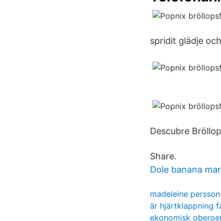
spridit glädje oc
Descubre Bröllo
Share.
Dole banana ma
madeleine persso
är hjärtklappning fa
ekonomisk oberoe