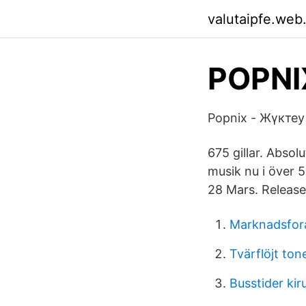
valutaipfe.web
POPNI
Popnix - Жүкте
675 gillar. Abso
musik nu i över 5
28 Mars. Release
Marknadsfor
Tvärflöjt ton
Busstider ki