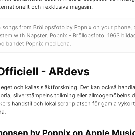
ternationellt och i exklusiva magasin.
th songs from Bröllopsfoto by Popnix on your phone,
tem with Napster. Popnix - Bröllopsfoto. 1963 bilda
dsbo bandet Popnix med Lena.
fficiell - ARdevs
t eget och kallas släktforskning. Det kan också handl
ria, silverstämpelns tolkning eller allmogemöbelns d
ers handstil och lokaliserar platsen för gamla vykort - 
da.
nnonsen by Popnix on Apple Musi