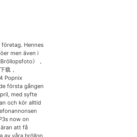
ll företag. Hennes
ljöer men även i
名《Bröllopsfoto》，
o》下载，
Popnix
ade första gången
pril, med syfte
n och kör alltid
elefonannonsen
MP3s now on
äran att få
a av våra bröllop