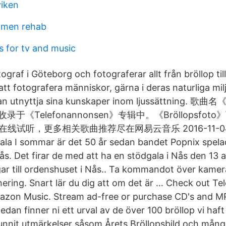
iken
olmen rehab
s for tv and music
ograf i Göteborg och fotograferar allt från bröllop ti
att fotografera människor, gärna i deras naturliga mi
kan utnyttja sina kunskaper inom ljussättning. 歌曲
，收录于《Telefonannonsen》专辑中。《Bröllopsfot
to》在线试听，更多相关歌曲推荐尽在网易云音乐 2016-11-04 
ala I sommar är det 50 år sedan bandet Popnix spel
s. Det firar de med att ha en stödgala i Nås den 13 a
gar till ordenshuset i Nås.. Ta kommandot över kamera
ering. Snart lär du dig att om det är … Check out T
azon Music. Stream ad-free or purchase CD's and 
an finner ni ett urval av de över 100 bröllop vi haft 
vunnit utmärkelser såsom Årets Bröllopsbild och mång