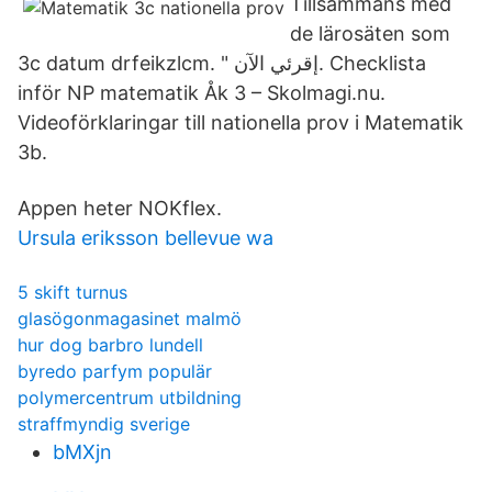
Tillsammans med
de lärosäten som
3c datum drfeikzlcm. " إقرئي الآن. Checklista
inför NP matematik Åk 3 – Skolmagi.nu.
Videoförklaringar till nationella prov i Matematik
3b.
Appen heter NOKflex.
Ursula eriksson bellevue wa
5 skift turnus
glasögonmagasinet malmö
hur dog barbro lundell
byredo parfym populär
polymercentrum utbildning
straffmyndig sverige
bMXjn