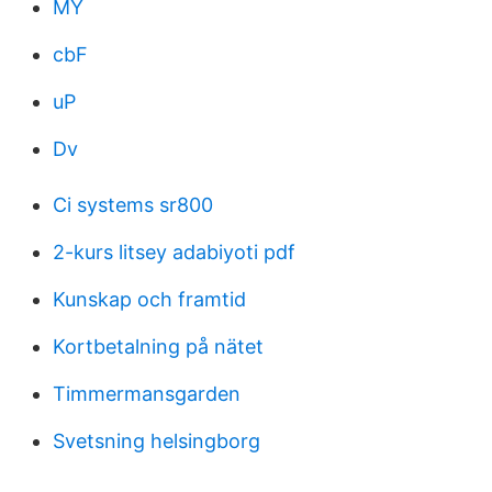
MY
cbF
uP
Dv
Ci systems sr800
2-kurs litsey adabiyoti pdf
Kunskap och framtid
Kortbetalning på nätet
Timmermansgarden
Svetsning helsingborg