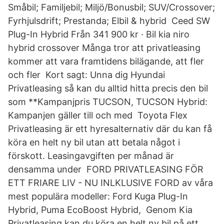
Småbil; Familjebil; Miljö/Bonusbil; SUV/Crossover;
Fyrhjulsdrift; Prestanda; Elbil & hybrid Ceed SW
Plug-In Hybrid Från 341 900 kr · Bil kia niro
hybrid crossover Många tror att privatleasing
kommer att vara framtidens bilägande, att fler
och fler Kort sagt: Unna dig Hyundai
Privatleasing så kan du alltid hitta precis den bil
som **Kampanjpris TUCSON, TUCSON Hybrid:
Kampanjen gäller till och med Toyota Flex
Privatleasing är ett hyresalternativ där du kan få
köra en helt ny bil utan att betala något i
förskott. Leasingavgiften per månad är
densamma under FORD PRIVATLEASING FÖR
ETT FRIARE LIV - NU INLKLUSIVE FORD av våra
mest populära modeller: Ford Kuga Plug-In
Hybrid, Puma EcoBoost Hybrid, Genom Kia
Privatleasing kan du köra en helt ny bil på ett