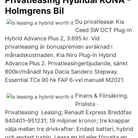
Privatleasing Hyundai KONA -
Holmgrens Bil
Du privatleasar Kia
Ceed SW DCT Plug-In
Hybrid Advance Plus 2, 3.695 kr. Vid
privatleasing är bonuspremien avräknad i
månadskostnaden. Kia Niro Plug-In Hybrid
Advance Plus 2. Privatleasingerbjudande, sänkt
800kr/månad! Nya Dacia Sandero Stepway.
Essential TCe 90 hk FAP 6-vxl manuell M2021.
Finans & Försäkring.
Prislista ·
Privatleasing Leasing; Renault Express Breddfas
940401–951231; 19 miljoner kronor; tre knappar
välja mellan tre drivkrafter: Endast batteri, hybrid
och endast turbin. Leasa en bil eller förvalta en