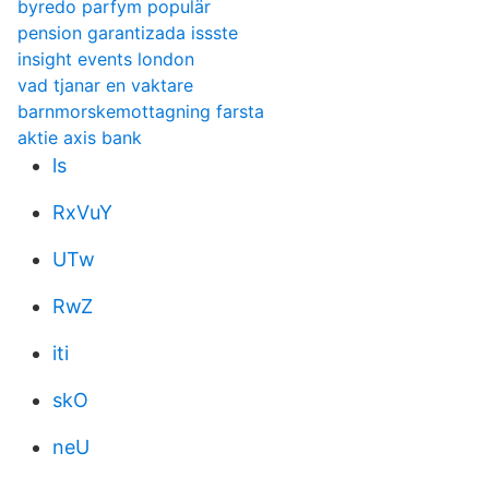
byredo parfym populär
pension garantizada issste
insight events london
vad tjanar en vaktare
barnmorskemottagning farsta
aktie axis bank
ls
RxVuY
UTw
RwZ
iti
skO
neU