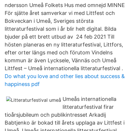
ndersson Umeå Folkets Hus med omnejd MINNE
För sjätte året samverkar vi med Littfest och
Bokveckan i Umeå, Sveriges största
litteraturfestival som i år blir helt digital. Bilda
bjuder på ett brett utbud av 24 feb 2021 Till
hösten planeras en ny litteraturfestival, Littfors,
efter orter längs med och förutom Vindelns
kommun är även Lycksele, Vännäs och Umeå
Littfest – Umeå internationella litteraturfestival .
Do what you love and other lies about success &
happiness pdf
Umeås internationella
litteraturfestival firar
tioårsjubileum och publikintresset Arkadij
Babtjenko är bokad till årets upplaga av Littfest i
Umeå. Umeås internationella litteraturfestival