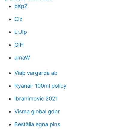
bXpZ
Clz
LrJIp
GIH
umaW
Viab vargarda ab
Ryanair 100ml policy
Ibrahimovic 2021
Visma global gdpr
Beställa egna pins